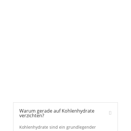
für die drei Hauptmahlzeiten.
Zusätzliche Rezepte sorgen für
Abwechslung, und auch auf leckere
Süßigkeiten oder Brot muss man dank
dieser Rezeptsammlung nicht
verzichten!
Damit gelingt die Umstellung – zu einer
besseren Ernährung und einem
beschwingteren Leben!
Warum gerade auf Kohlenhydrate
verzichten?
Kohlenhydrate sind ein grundlegender