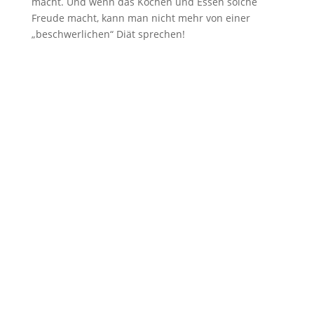
macht. Und wenn das Kochen und Essen solche
Freude macht, kann man nicht mehr von einer
„beschwerlichen“ Diät sprechen!
Unsere Rezeptsammlung:
Low Carb Rezepte
Thermomix
Was macht das vorliegende Kochbuch so
besonders? Neben 72 leckeren,
getesteten Low Carb Thermomix
Rezepten enthält es außerdem einen 14-
Tag-Plan mit vielen leckeren Anregungen